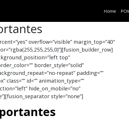
Home
PO
ortantes
cent=”yes” overflow=”visible” margin_top=”40″
=”rgba(255,255,255,0)”][fusion_builder_row]
ckground_position=”left top”
rder_color=”” border_style=”solid”
ackground_repeat=”no-repeat” padding=””
 class=”” id=”” animation_type=””
ction=”left” hide_on_mobile=”no”
”][fusion_separator style=”none”]
portantes