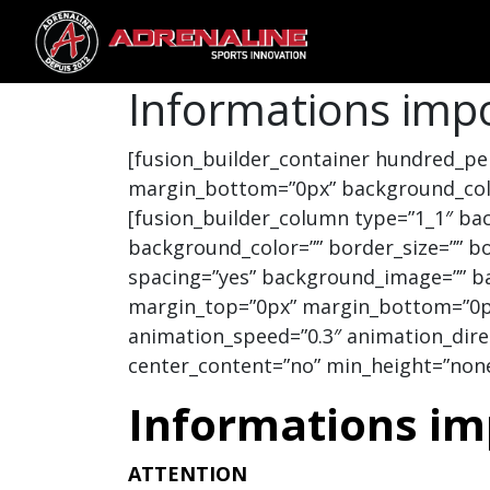
Informations imp
[fusion_builder_container hundred_per
margin_bottom=”0px” background_color
[fusion_builder_column type=”1_1″ ba
background_color=”” border_size=”” bo
spacing=”yes” background_image=”” b
margin_top=”0px” margin_bottom=”0px”
animation_speed=”0.3″ animation_dire
center_content=”no” min_height=”none
Informations im
ATTENTION